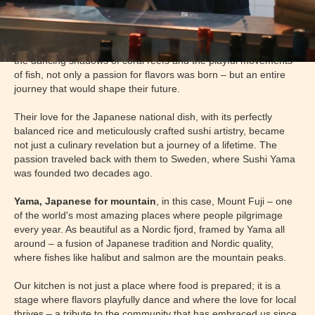
In Japan's rippling seas, where mystique meets vibrant beauty,
two twin brothers discovered their love for sushi
during an
unforgettable diving trip in crystal-clear waters. There, amidst
the dancing shadows of coral reefs and the playful movements
of fish, not only a passion for flavors was born – but an entire
journey that would shape their future.
Their love for the Japanese national dish, with its perfectly
balanced rice and meticulously crafted sushi artistry, became
not just a culinary revelation but a journey of a lifetime. The
passion traveled back with them to Sweden, where Sushi Yama
was founded two decades ago.
Yama, Japanese for mountain
, in this case, Mount Fuji – one
of the world's most amazing places where people pilgrimage
every year. As beautiful as a Nordic fjord, framed by Yama all
around – a fusion of Japanese tradition and Nordic quality,
where fishes like halibut and salmon are the mountain peaks.
Our kitchen is not just a place where food is prepared; it is a
stage where flavors playfully dance and where the love for local
thrives – a tribute to the community that has embraced us since