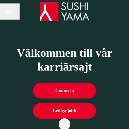
Dela sidan
Karriärmeny
Välkommen till vår
karriärsajt
Connecta
Lediga jobb
Skrolla för mer innehåll