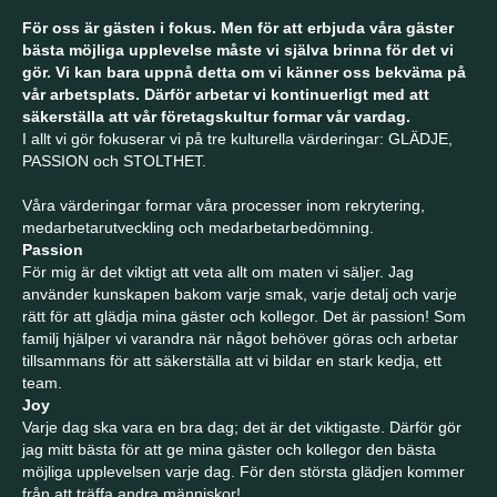
För oss är gästen i fokus. Men för att erbjuda våra gäster
bästa möjliga upplevelse måste vi själva brinna för det vi
gör. Vi kan bara uppnå detta om vi känner oss bekväma på
vår arbetsplats. Därför arbetar vi kontinuerligt med att
säkerställa att vår företagskultur formar vår vardag.
I allt vi gör fokuserar vi på tre kulturella värderingar: GLÄDJE,
PASSION och STOLTHET.
Våra värderingar formar våra processer inom rekrytering,
medarbetarutveckling och medarbetarbedömning.
Passion
För mig är det viktigt att veta allt om maten vi säljer. Jag
använder kunskapen bakom varje smak, varje detalj och varje
rätt för att glädja mina gäster och kollegor. Det är passion! Som
familj hjälper vi varandra när något behöver göras och arbetar
tillsammans för att säkerställa att vi bildar en stark kedja, ett
team.
Joy
Varje dag ska vara en bra dag; det är det viktigaste. Därför gör
jag mitt bästa för att ge mina gäster och kollegor den bästa
möjliga upplevelsen varje dag. För den största glädjen kommer
från att träffa andra människor!